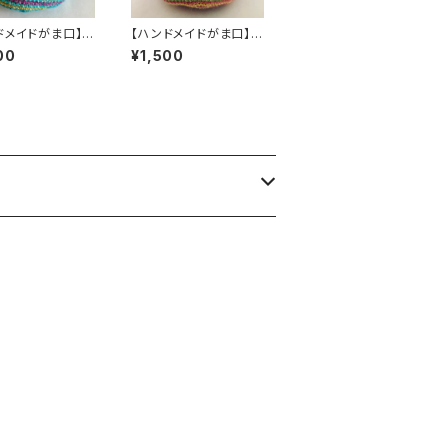
ドメイドがま口】い
【ハンドメイドがま口】い
にいよう ～ 風 ～
っしょにいよう ～ 茜 ～
00
¥1,500
ール毛糸】
【オパール毛糸】