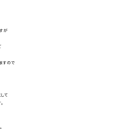
すが
ど
ますので
として
。
。