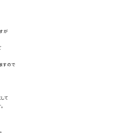
すが
ど
ますので
として
。
。