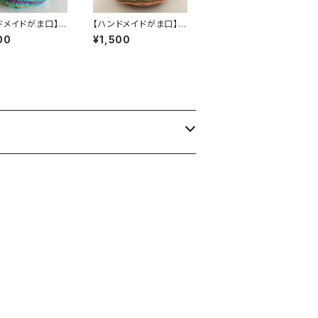
ドメイドがま口】い
【ハンドメイドがま口】い
にいよう ～ 風 ～
っしょにいよう ～ 茜 ～
00
¥1,500
ール毛糸】
【オパール毛糸】