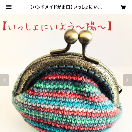
【ハンドメイドがま口】いっしょにいよ
う ～ 陽 ～【オパール毛糸】 | Y&Yタ
ウンショップ みんみん支店