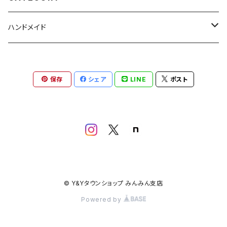
ハンドメイド
キーホルダー
保存
シェア
LINE
ポスト
ストラップ
がま口
【がま口】いっしょにいよう
【キーホルダーがま口】いつでもいるよ
© Y&Yタウンショップ みんみん支店
Powered by
【キーホルダーがま口"ポンポン"付き】たのしくいこう